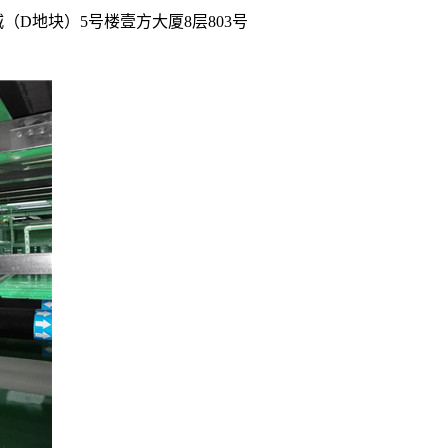
D地块）5号楼壹方大厦8层803号