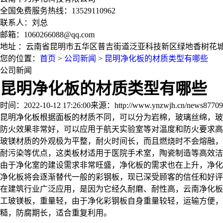
全国免费服务热线：13529110962
联系人：刘总
邮箱：1060266088@qq.com
地址 ：云南省昆明市五华区普吉街道泛亚科技新区绿地香树花城（
您的位置：
首页
>
公司新闻
>
昆明净化板的材质类型有哪些
公司新闻
昆明净化板的材质类型有哪些
时间：2022-10-12 17:26:00
来源：http://www.ynzwjh.cn/news87709
昆明净化板根据面板的材质不同，可以分为岩棉，玻璃丝绵，玻
防火效果非常好，可以应用于航天实验室等对温度和防火要求高
玻镁材质的外观极为平整，耐火时间长，而且燃烧时不会熔融，
耐污染等优点，这类板材适用于医院手术室，陶瓷制造等高效洁
由于净化室的建设需求非常旺盛，净化板的需求也在上升，净化
净化板将会逐渐替代一般的彩钢板，现已深受顾客的信任和好评
在建筑行业广泛应用，是因为它经久耐磨、耐性高，云南净化板
工玻镁板，重量轻，由于净化彩钢板自身重量较轻，运输方便
糙，防腐期长，适合重复利用。